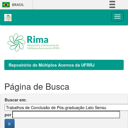
Skip
BRASIL
navigation
Simplifique!
Comunica BR
Participe
Acesso à informação
Legislação
Canais
Repositório de Múltiplos Acervos da UFRRJ
Página de Busca
Buscar em:
por