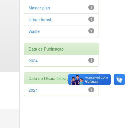
Master plan
1
Urban forest
1
Waste
1
Data de Publicação
2024
1
Data de Disponibilização
2024
1