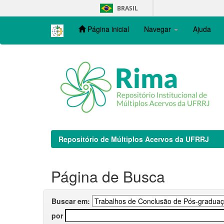
Skip
BRASIL
navigation
Página inicial
Navegar
Ajuda
Repositório de Múltiplos Acervos da UFRRJ
Página de Busca
Buscar em:
por