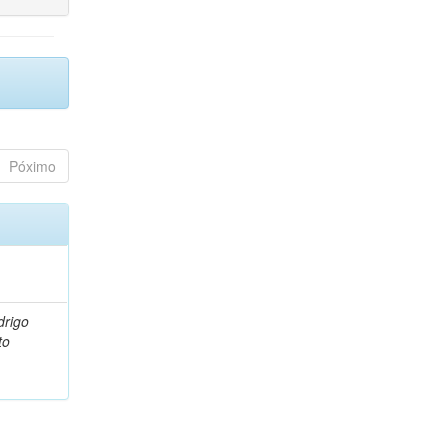
Póximo
drigo
to