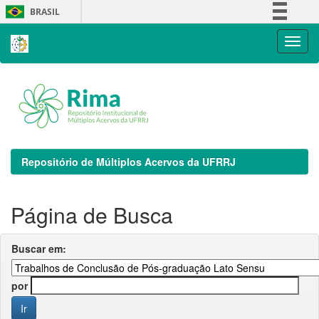
Skip
BRASIL
navigation
Simplifique!
Comunica BR
Participe
Acesso à informação
Legislação
Canais
Repositório de Múltiplos Acervos da UFRRJ
Página de Busca
Buscar em:
por