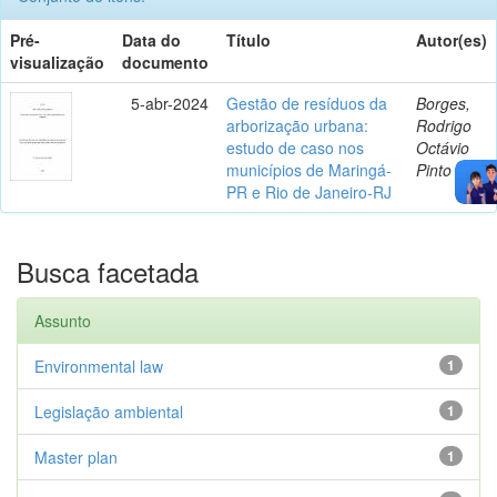
Pré-
Data do
Título
Autor(es)
visualização
documento
5-abr-2024
Gestão de resíduos da
Borges,
arborização urbana:
Rodrigo
estudo de caso nos
Octávio
municípios de Maringá-
Pinto
PR e Rio de Janeiro-RJ
Busca facetada
Assunto
Environmental law
1
Legislação ambiental
1
Master plan
1