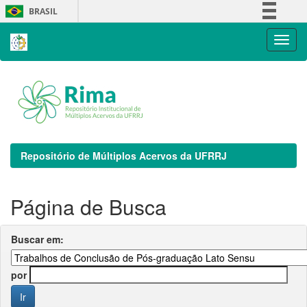
Skip
BRASIL
navigation
Simplifique!
Comunica BR
Participe
Acesso à informação
Legislação
Canais
Repositório de Múltiplos Acervos da UFRRJ
Página de Busca
Buscar em:
por