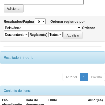
Resultados/Página
|
Ordenar registros por
Ordenar
Registro(s)
Resultado 1-1 de 1.
Anterior
1
Póximo
Conjunto de itens:
Pré-
Data do
Título
Autor(es)
visualização
documento