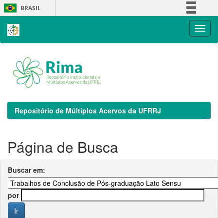
Skip
BRASIL
navigation
Simplifique!
Comunica BR
Participe
Acesso à informação
Legislação
Canais
Repositório de Múltiplos Acervos da UFRRJ
Página de Busca
Buscar em:
por