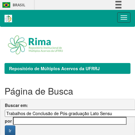
Skip
BRASIL
navigation
Simplifique!
Comunica BR
Participe
Acesso à informação
Legislação
Canais
Repositório de Múltiplos Acervos da UFRRJ
Página de Busca
Buscar em:
por