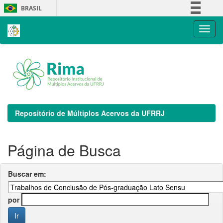
Skip
BRASIL
navigation
Simplifique!
Comunica BR
Participe
Acesso à informação
Legislação
Canais
Repositório de Múltiplos Acervos da UFRRJ
Página de Busca
Buscar em:
por