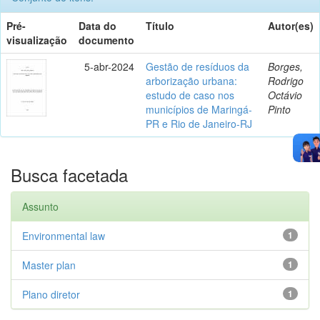
Pré-
Data do
Título
Autor(es)
visualização
documento
5-abr-2024
Gestão de resíduos da
Borges,
arborização urbana:
Rodrigo
estudo de caso nos
Octávio
municípios de Maringá-
Pinto
PR e Rio de Janeiro-RJ
Busca facetada
Assunto
Environmental law
1
Master plan
1
Plano diretor
1