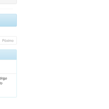
Póximo
drigo
to