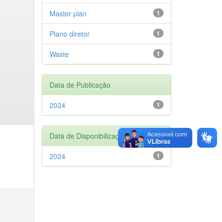
Master plan
1
Plano diretor
1
Waste
1
Data de Publicação
2024
1
Data de Disponibilização
2024
1