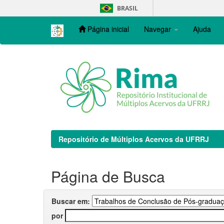
Skip
BRASIL
navigation
Página inicial
Navegar
Ajuda
Repositório de Múltiplos Acervos da UFRRJ
Página de Busca
Buscar em:
por