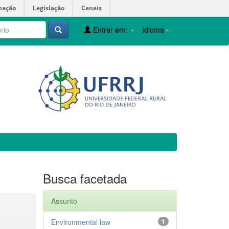
mação
Legislação
Canais
Entrar em:
Idioma
Busca facetada
Assunto
Environmental law
1