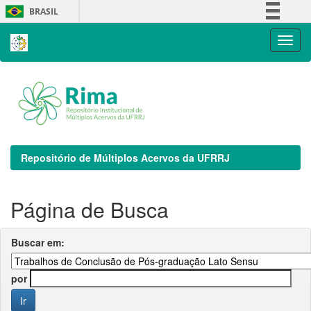
Skip
BRASIL
navigation
Simplifique!
Comunica BR
Participe
Acesso à informação
Legislação
Canais
Repositório de Múltiplos Acervos da UFRRJ
Página de Busca
Buscar em:
por