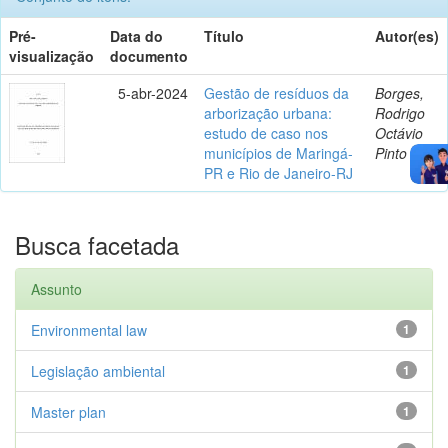
Pré-
Data do
Título
Autor(es)
visualização
documento
5-abr-2024
Gestão de resíduos da
Borges,
arborização urbana:
Rodrigo
estudo de caso nos
Octávio
municípios de Maringá-
Pinto
PR e Rio de Janeiro-RJ
Busca facetada
Assunto
Environmental law
1
Legislação ambiental
1
Master plan
1