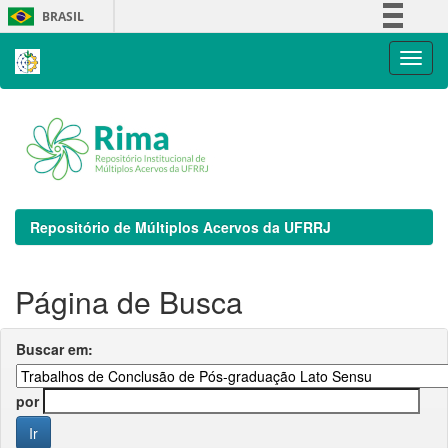
Skip
BRASIL
navigation
Simplifique!
Comunica BR
Participe
Acesso à informação
Legislação
Canais
Repositório de Múltiplos Acervos da UFRRJ
Página de Busca
Buscar em:
por