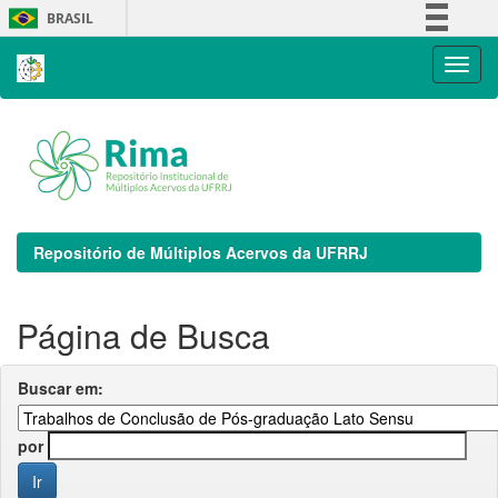
Skip
BRASIL
navigation
Simplifique!
Comunica BR
Participe
Acesso à informação
Legislação
Canais
Repositório de Múltiplos Acervos da UFRRJ
Página de Busca
Buscar em:
por