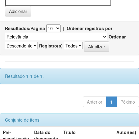
Resultados/Página
|
Ordenar registros por
Ordenar
Registro(s)
Resultado 1-1 de 1.
Anterior
1
Póximo
Conjunto de itens:
Pré-
Data do
Título
Autor(es)
visualização
documento