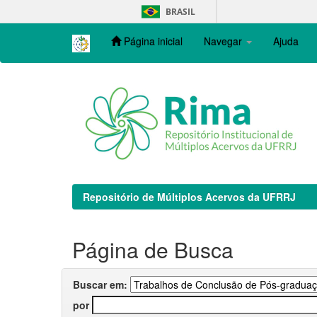
Skip
BRASIL
navigation
Página inicial
Navegar
Ajuda
Repositório de Múltiplos Acervos da UFRRJ
Página de Busca
Buscar em:
por