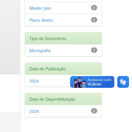
Master plan
1
Plano diretor
1
Tipo de Documento
Monografia
1
Data de Publicação
2024
1
Data de Disponibilização
2024
1