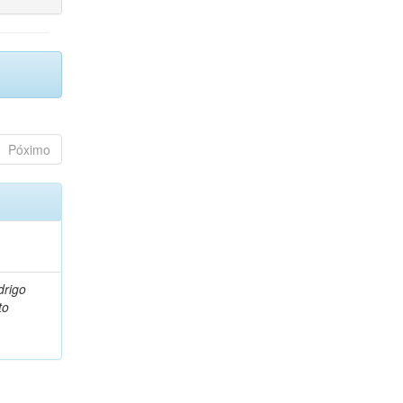
Póximo
drigo
to