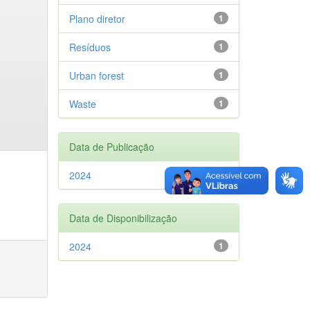
Plano diretor
1
Resíduos
1
Urban forest
1
Waste
1
Data de Publicação
2024
1
Data de Disponibilização
2024
1