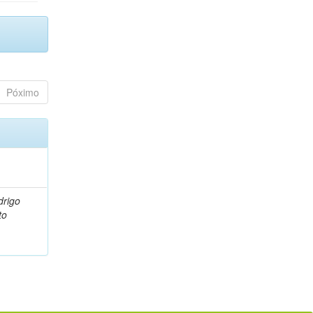
Póximo
drigo
to