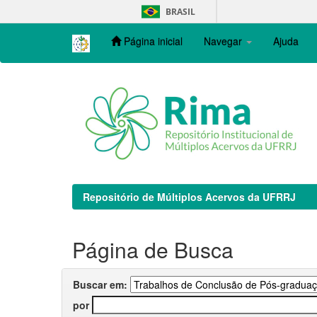
Skip
BRASIL
navigation
Página inicial
Navegar
Ajuda
Repositório de Múltiplos Acervos da UFRRJ
Página de Busca
Buscar em:
por