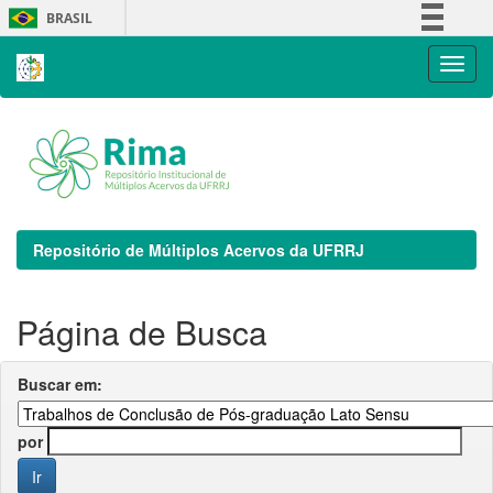
Skip
BRASIL
navigation
Simplifique!
Comunica BR
Participe
Acesso à informação
Legislação
Canais
Repositório de Múltiplos Acervos da UFRRJ
Página de Busca
Buscar em:
por