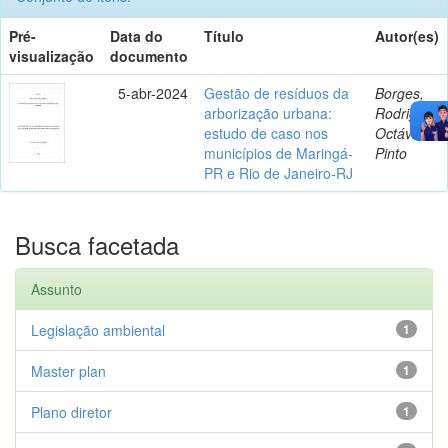
Pré-
Data do
Título
Autor(es)
visualização
documento
5-abr-2024
Gestão de resíduos da
Borges,
arborização urbana:
Rodrigo
estudo de caso nos
Octávio
municípios de Maringá-
Pinto
PR e Rio de Janeiro-RJ
Busca facetada
Assunto
Legislação ambiental
1
Master plan
1
Plano diretor
1