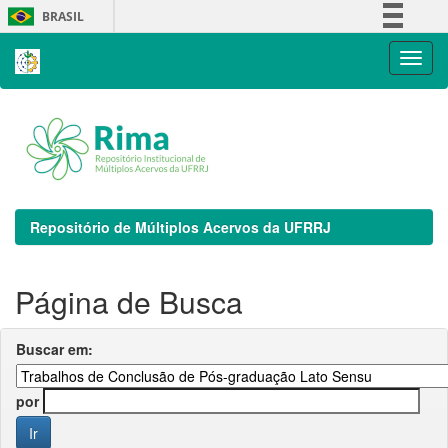
Skip
BRASIL
navigation
Simplifique!
Comunica BR
Participe
Acesso à informação
Legislação
Canais
Repositório de Múltiplos Acervos da UFRRJ
Página de Busca
Buscar em:
por