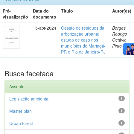
Pré-
Data do
Título
Autor(es)
visualização
documento
5-abr-2024
Gestão de resíduos da
Borges,
arborização urbana:
Rodrigo
estudo de caso nos
Octávio
municípios de Maringá-
Pinto
PR e Rio de Janeiro-RJ
Busca facetada
Assunto
Legislação ambiental
1
Master plan
1
Urban forest
1