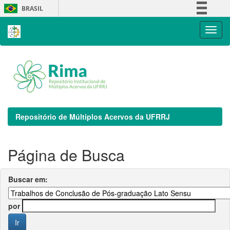
Skip
BRASIL
navigation
Simplifique!
Comunica BR
Participe
Acesso à informação
Legislação
Canais
Repositório de Múltiplos Acervos da UFRRJ
Página de Busca
Buscar em:
por