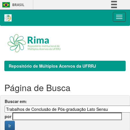
Skip
BRASIL
navigation
Simplifique!
Comunica BR
Participe
Acesso à informação
Legislação
Canais
Repositório de Múltiplos Acervos da UFRRJ
Página de Busca
Buscar em:
por