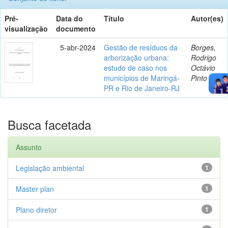
Pré-
Data do
Título
Autor(es)
visualização
documento
5-abr-2024
Gestão de resíduos da
Borges,
arborização urbana:
Rodrigo
estudo de caso nos
Octávio
municípios de Maringá-
Pinto
PR e Rio de Janeiro-RJ
Busca facetada
Assunto
Legislação ambiental
1
Master plan
1
Plano diretor
1