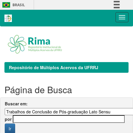
Skip
BRASIL
navigation
Simplifique!
Comunica BR
Participe
Acesso à informação
Legislação
Canais
Repositório de Múltiplos Acervos da UFRRJ
Página de Busca
Buscar em:
por