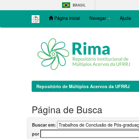
Skip
BRASIL
navigation
Página inicial
Navegar
Ajuda
Repositório de Múltiplos Acervos da UFRRJ
Página de Busca
Buscar em:
por