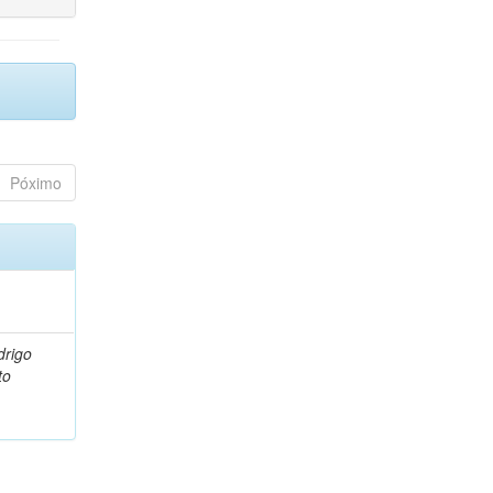
Póximo
drigo
to