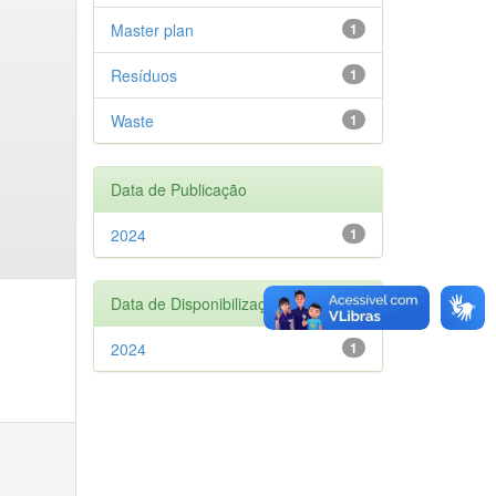
Master plan
1
Resíduos
1
Waste
1
Data de Publicação
2024
1
Data de Disponibilização
2024
1