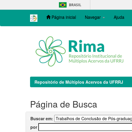
Skip
BRASIL
navigation
Página inicial
Navegar
Ajuda
Repositório de Múltiplos Acervos da UFRRJ
Página de Busca
Buscar em:
por