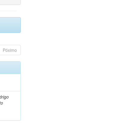
Póximo
drigo
to