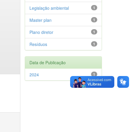
Legislação ambiental
1
Master plan
1
Plano diretor
1
Resíduos
1
Data de Publicação
2024
1