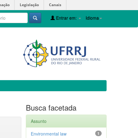
mação
Legislação
Canais
Entrar em:
Idioma
Busca facetada
Assunto
Environmental law
1