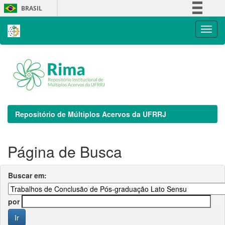
Skip
BRASIL
navigation
Simplifique!
Comunica BR
Participe
Acesso à informação
Legislação
Canais
Repositório de Múltiplos Acervos da UFRRJ
Página de Busca
Buscar em:
por