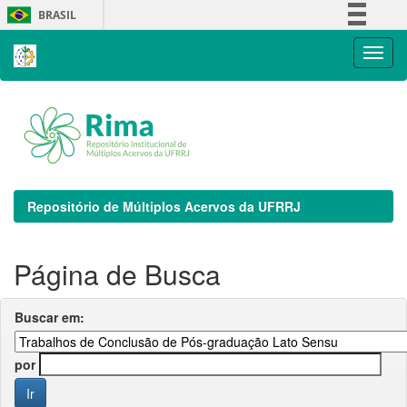
Skip
BRASIL
navigation
Simplifique!
Comunica BR
Participe
Acesso à informação
Legislação
Canais
Repositório de Múltiplos Acervos da UFRRJ
Página de Busca
Buscar em:
por