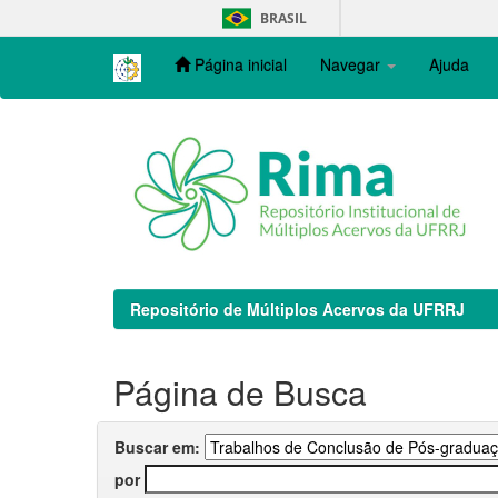
Skip
BRASIL
navigation
Página inicial
Navegar
Ajuda
Repositório de Múltiplos Acervos da UFRRJ
Página de Busca
Buscar em:
por