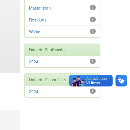
Master plan
1
Resíduos
1
Waste
1
Data de Publicação
2024
1
Data de Disponibilização
2024
1