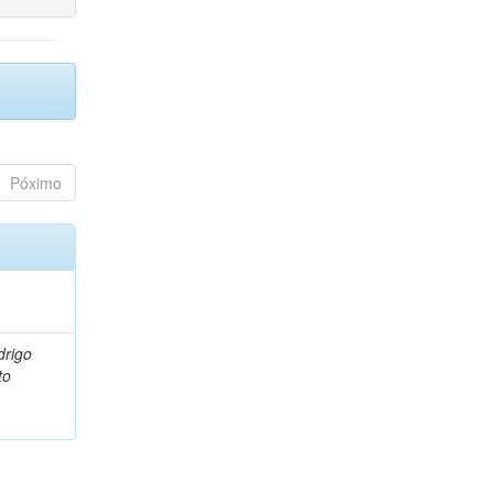
Póximo
drigo
to