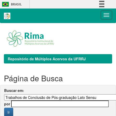
Skip
BRASIL
navigation
Simplifique!
Comunica BR
Participe
Acesso à informação
Legislação
Canais
Repositório de Múltiplos Acervos da UFRRJ
Página de Busca
Buscar em:
por