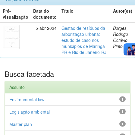
Pré-
Data do
Título
Autor(es)
visualização
documento
5-abr-2024
Gestão de resíduos da
Borges,
arborização urbana:
Rodrigo
estudo de caso nos
Octávio
municípios de Maringá-
Pinto
PR e Rio de Janeiro-RJ
Busca facetada
Assunto
Environmental law
1
Legislação ambiental
1
Master plan
1