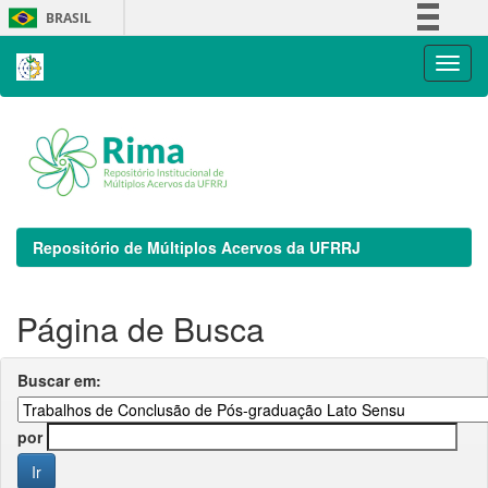
Skip
BRASIL
navigation
Simplifique!
Comunica BR
Participe
Acesso à informação
Legislação
Canais
Repositório de Múltiplos Acervos da UFRRJ
Página de Busca
Buscar em:
por