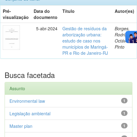
Pré-
Data do
Título
Autor(es)
visualização
documento
5-abr-2024
Gestão de resíduos da
Borges,
arborização urbana:
Rodrigo
estudo de caso nos
Octávio
municípios de Maringá-
Pinto
PR e Rio de Janeiro-RJ
Busca facetada
Assunto
Environmental law
1
Legislação ambiental
1
Master plan
1