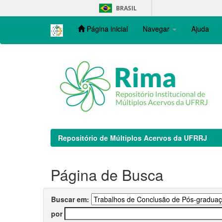
Skip
BRASIL
navigation
Página inicial
Navegar
Ajuda
Repositório de Múltiplos Acervos da UFRRJ
Página de Busca
Buscar em:
por