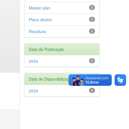
Master plan
1
Plano diretor
1
Resíduos
1
Data de Publicação
2024
1
Data de Disponibilização
2024
1