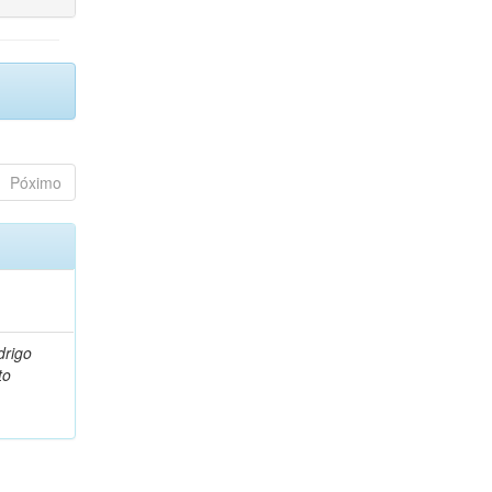
Póximo
drigo
to