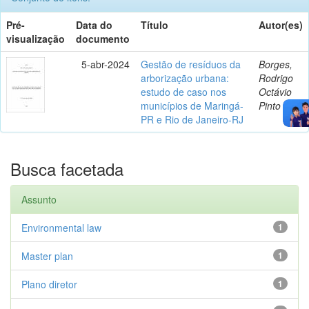
Pré-
Data do
Título
Autor(es)
visualização
documento
5-abr-2024
Gestão de resíduos da
Borges,
arborização urbana:
Rodrigo
estudo de caso nos
Octávio
municípios de Maringá-
Pinto
PR e Rio de Janeiro-RJ
Busca facetada
Assunto
Environmental law
1
Master plan
1
Plano diretor
1