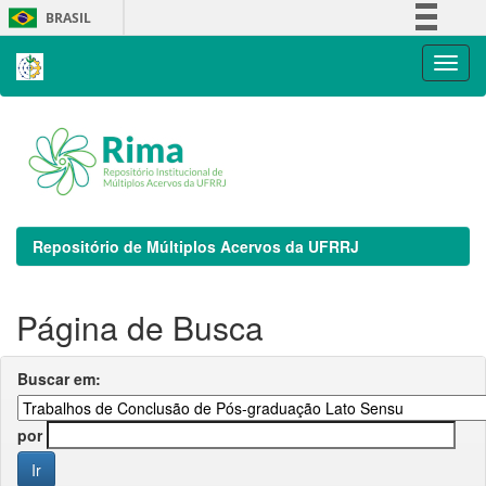
Skip
BRASIL
navigation
Simplifique!
Comunica BR
Participe
Acesso à informação
Legislação
Canais
Repositório de Múltiplos Acervos da UFRRJ
Página de Busca
Buscar em:
por