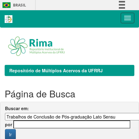
Skip
BRASIL
navigation
Simplifique!
Comunica BR
Participe
Acesso à informação
Legislação
Canais
Repositório de Múltiplos Acervos da UFRRJ
Página de Busca
Buscar em:
por