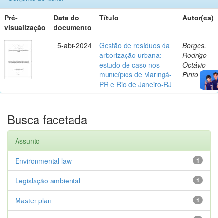
Pré-
Data do
Título
Autor(es)
visualização
documento
5-abr-2024
Gestão de resíduos da
Borges,
arborização urbana:
Rodrigo
estudo de caso nos
Octávio
municípios de Maringá-
Pinto
PR e Rio de Janeiro-RJ
Busca facetada
Assunto
Environmental law
1
Legislação ambiental
1
Master plan
1