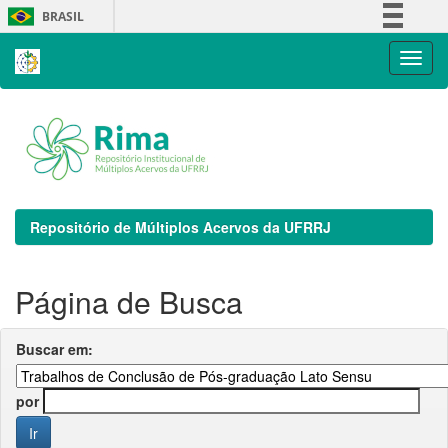
Skip
BRASIL
navigation
Simplifique!
Comunica BR
Participe
Acesso à informação
Legislação
Canais
Repositório de Múltiplos Acervos da UFRRJ
Página de Busca
Buscar em:
por