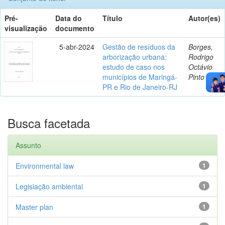
Pré-
Data do
Título
Autor(es)
visualização
documento
5-abr-2024
Gestão de resíduos da
Borges,
arborização urbana:
Rodrigo
estudo de caso nos
Octávio
municípios de Maringá-
Pinto
PR e Rio de Janeiro-RJ
Busca facetada
Assunto
Environmental law
1
Legislação ambiental
1
Master plan
1