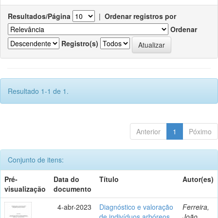
Resultados/Página
|
Ordenar registros por
Ordenar
Registro(s)
Resultado 1-1 de 1.
Anterior
1
Póximo
Conjunto de itens:
Pré-
Data do
Título
Autor(es)
visualização
documento
4-abr-2023
Diagnóstico e valoração
Ferreira,
de indivíduos arbóreos
João