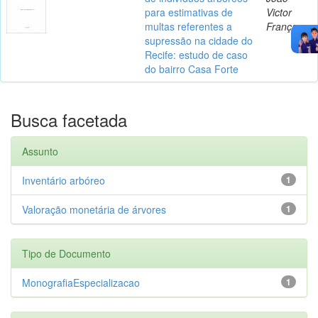
para estimativas de
Victor
multas referentes a
França
supressão na cidade do
Recife: estudo de caso
do bairro Casa Forte
Busca facetada
Assunto
Inventário arbóreo
1
Valoração monetária de árvores
1
Tipo de Documento
MonografiaEspecializacao
1