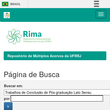
Skip
BRASIL
navigation
Simplifique!
Comunica BR
Participe
Acesso à informação
Legislação
Canais
Repositório de Múltiplos Acervos da UFRRJ
Página de Busca
Buscar em:
por