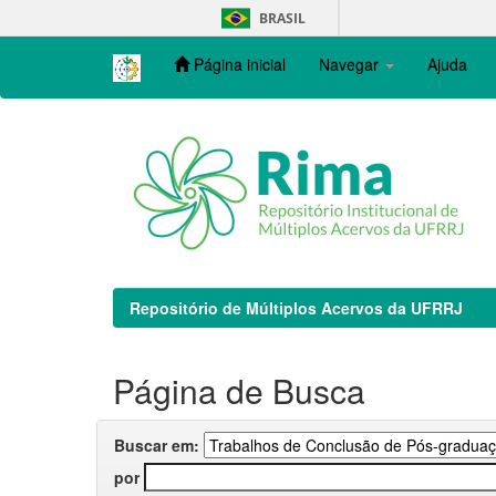
Skip
BRASIL
navigation
Página inicial
Navegar
Ajuda
Repositório de Múltiplos Acervos da UFRRJ
Página de Busca
Buscar em:
por