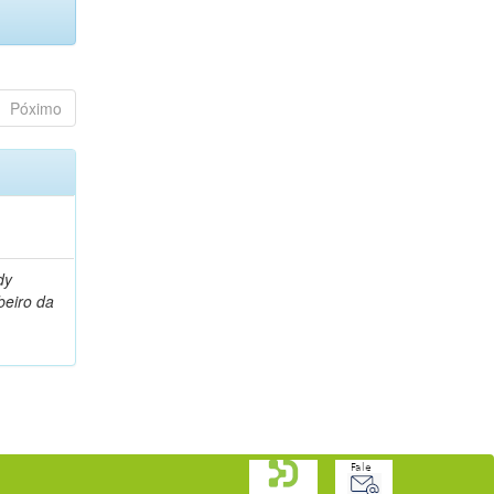
Póximo
dy
beiro da