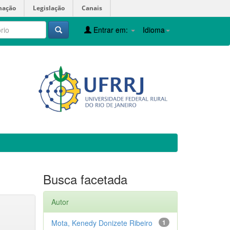
mação
Legislação
Canais
Entrar em:
Idioma
Busca facetada
Autor
Mota, Kenedy Donizete Ribeiro
1