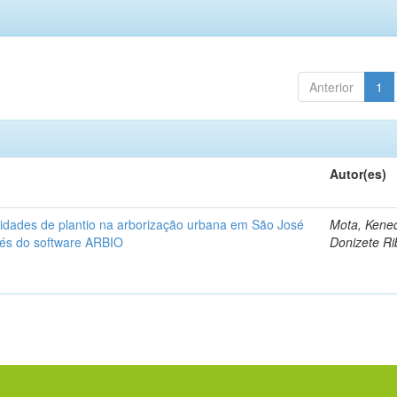
Anterior
1
Autor(es)
nidades de plantio na arborização urbana em São José
Mota, Kene
vés do software ARBIO
Donizete Ri