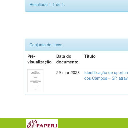
Resultado 1-1 de 1.
Conjunto de itens:
Pré-
Data do
Título
visualização
documento
29-mar-2023
Identificação de oportu
dos Campos – SP, atra