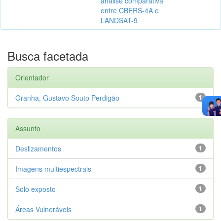
análise comparativa
entre CBERS-4A e
LANDSAT-9
Busca facetada
Orientador
Granha, Gustavo Souto Perdigão
1
Assunto
Deslizamentos
1
Imagens multiespectrais
1
Solo exposto
1
Áreas Vulneráveis
1