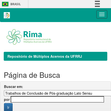
Skip
BRASIL
navigation
Simplifique!
Comunica BR
Participe
Acesso à informação
Legislação
Canais
Repositório de Múltiplos Acervos da UFRRJ
Página de Busca
Buscar em:
por