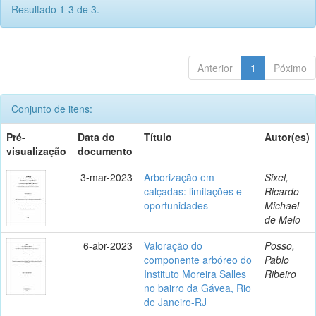
Resultado 1-3 de 3.
Anterior
1
Póximo
Conjunto de itens:
Pré-
Data do
Título
Autor(es)
visualização
documento
3-mar-2023
Arborização em
Sixel,
calçadas: limitações e
Ricardo
oportunidades
Michael
de Melo
6-abr-2023
Valoração do
Posso,
componente arbóreo do
Pablo
Instituto Moreira Salles
Ribeiro
no bairro da Gávea, Rio
de Janeiro-RJ