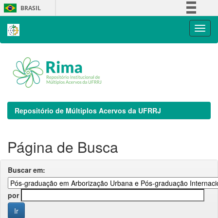
Skip
BRASIL
navigation
Simplifique!
Comunica BR
Participe
Acesso à informação
Legislação
Canais
Repositório de Múltiplos Acervos da UFRRJ
Página de Busca
Buscar em:
por