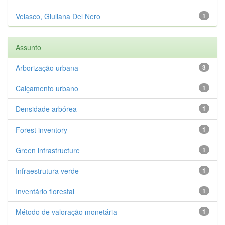
Velasco, Giuliana Del Nero
1
Assunto
Arborização urbana
3
Calçamento urbano
1
Densidade arbórea
1
Forest inventory
1
Green infrastructure
1
Infraestrutura verde
1
Inventário florestal
1
Método de valoração monetária
1