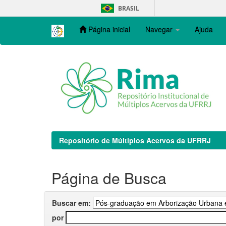
Skip
BRASIL
navigation
Página inicial
Navegar
Ajuda
Repositório de Múltiplos Acervos da UFRRJ
Página de Busca
Buscar em:
por