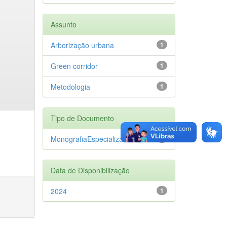
Assunto
Arborização urbana
1
Green corridor
1
Metodologia
1
Tipo de Documento
MonografiaEspecializacao
1
Data de Disponibilização
2024
1