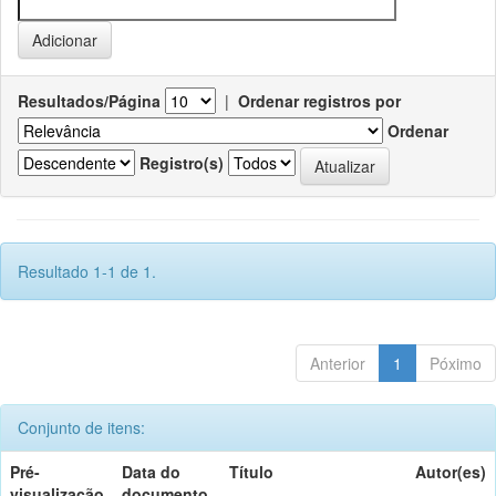
Resultados/Página
|
Ordenar registros por
Ordenar
Registro(s)
Resultado 1-1 de 1.
Anterior
1
Póximo
Conjunto de itens:
Pré-
Data do
Título
Autor(es)
visualização
documento