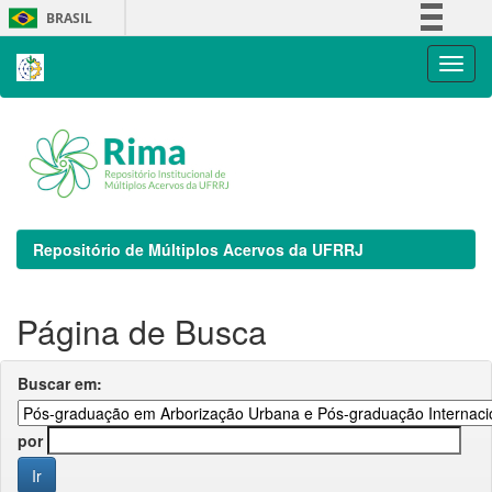
Skip
BRASIL
navigation
Simplifique!
Comunica BR
Participe
Acesso à informação
Legislação
Canais
Repositório de Múltiplos Acervos da UFRRJ
Página de Busca
Buscar em:
por