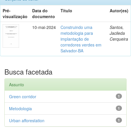
Pré-
Data do
Título
Autor(es)
visualização
documento
10-mai-2024
Construindo uma
Santos,
metodologia para
Jacileda
implantação de
Cerqueira
corredores verdes em
Salvador-BA
Busca facetada
Assunto
Green corridor
1
Metodologia
1
Urban afforestation
1