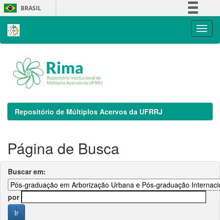
Skip
BRASIL
navigation
Simplifique!
Comunica BR
Participe
Acesso à informação
Legislação
Canais
Repositório de Múltiplos Acervos da UFRRJ
Página de Busca
Buscar em:
por