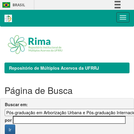
Skip
BRASIL
navigation
Simplifique!
Comunica BR
Participe
Acesso à informação
Legislação
Canais
Repositório de Múltiplos Acervos da UFRRJ
Página de Busca
Buscar em:
por