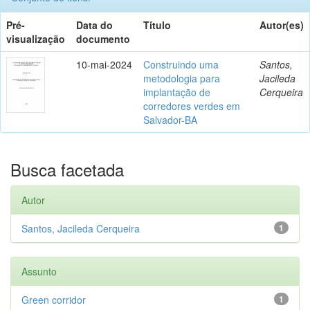
Pré-
Data do
Título
Autor(es)
visualização
documento
10-mai-2024
Construindo uma
Santos,
metodologia para
Jacileda
implantação de
Cerqueira
corredores verdes em
Salvador-BA
Busca facetada
Autor
Santos, Jacileda Cerqueira
1
Assunto
Green corridor
1