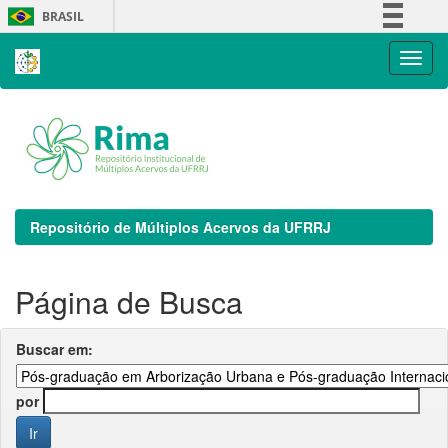
Skip
BRASIL
navigation
Simplifique!
Comunica BR
Participe
Acesso à informação
Legislação
Canais
Repositório de Múltiplos Acervos da UFRRJ
Página de Busca
Buscar em:
por