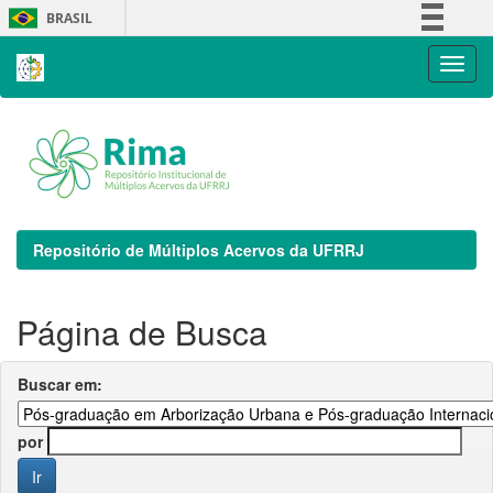
Skip
BRASIL
navigation
Simplifique!
Comunica BR
Participe
Acesso à informação
Legislação
Canais
Repositório de Múltiplos Acervos da UFRRJ
Página de Busca
Buscar em:
por