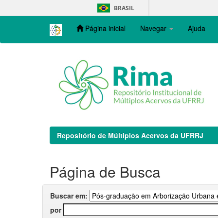
Skip
BRASIL
navigation
Página inicial
Navegar
Ajuda
Repositório de Múltiplos Acervos da UFRRJ
Página de Busca
Buscar em:
por