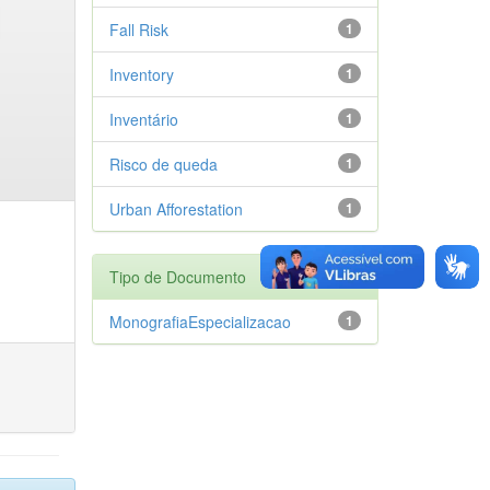
Fall Risk
1
Inventory
1
Inventário
1
Risco de queda
1
Urban Afforestation
1
Tipo de Documento
MonografiaEspecializacao
1