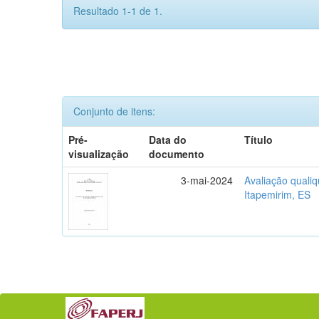
Resultado 1-1 de 1.
Conjunto de itens:
Pré-
Data do
Título
visualização
documento
3-mai-2024
Avaliação qualiq
Itapemirim, ES