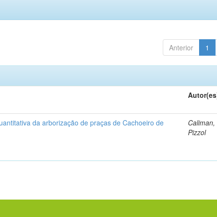
Anterior
1
Autor(es
uantitativa da arborização de praças de Cachoeiro de
Caliman,
Pizzol