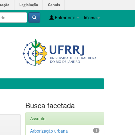
mação
Legislação
Canais
Entrar em:
Idioma
Busca facetada
Assunto
Arborização urbana
1