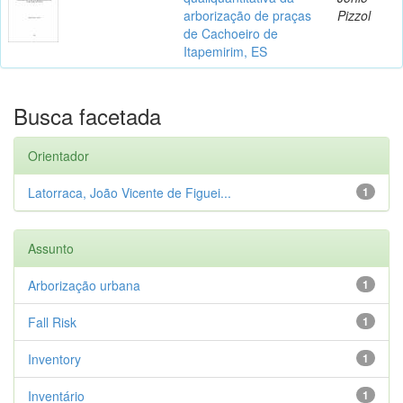
arborização de praças
Pizzol
de Cachoeiro de
Itapemirim, ES
Busca facetada
Orientador
Latorraca, João Vicente de Figuei...
1
Assunto
Arborização urbana
1
Fall Risk
1
Inventory
1
Inventário
1