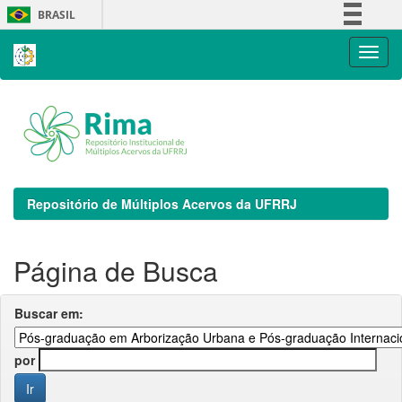
Skip
BRASIL
navigation
Simplifique!
Comunica BR
Participe
Acesso à informação
Legislação
Canais
Repositório de Múltiplos Acervos da UFRRJ
Página de Busca
Buscar em:
por