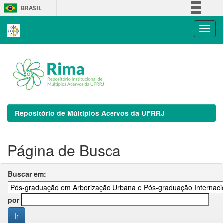
Skip
BRASIL
navigation
Simplifique!
Comunica BR
Participe
Acesso à informação
Legislação
Canais
Repositório de Múltiplos Acervos da UFRRJ
Página de Busca
Buscar em:
por