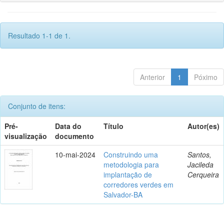
Resultado 1-1 de 1.
Anterior
1
Póximo
Conjunto de itens:
Pré-
Data do
Título
Autor(es)
visualização
documento
10-mai-2024
Construindo uma
Santos,
metodologia para
Jacileda
implantação de
Cerqueira
corredores verdes em
Salvador-BA