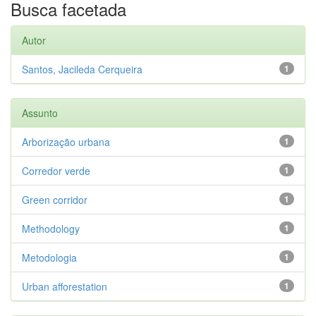
Busca facetada
Autor
Santos, Jacileda Cerqueira
1
Assunto
Arborização urbana
1
Corredor verde
1
Green corridor
1
Methodology
1
Metodologia
1
Urban afforestation
1