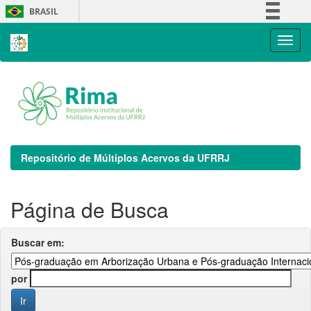
Skip
BRASIL
navigation
Simplifique!
Comunica BR
Participe
Acesso à informação
Legislação
Canais
Repositório de Múltiplos Acervos da UFRRJ
Página de Busca
Buscar em:
por