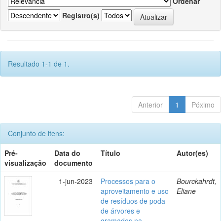
Ordenar
Registro(s)
Resultado 1-1 de 1.
Anterior
1
Póximo
Conjunto de itens:
Pré-
Data do
Título
Autor(es)
visualização
documento
1-jun-2023
Processos para o
Bourckahrdt,
aproveitamento e uso
Eliane
de resíduos de poda
de árvores e
gramados na