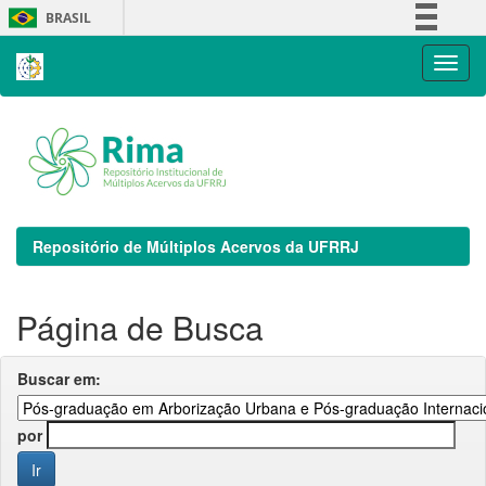
Skip
BRASIL
navigation
Simplifique!
Comunica BR
Participe
Acesso à informação
Legislação
Canais
Repositório de Múltiplos Acervos da UFRRJ
Página de Busca
Buscar em:
por