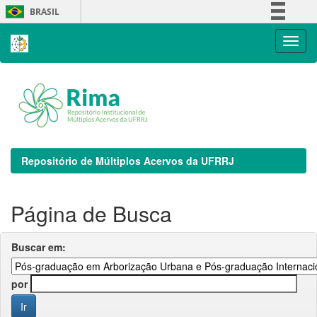
Skip
BRASIL
navigation
Simplifique!
Comunica BR
Participe
Acesso à informação
Legislação
Canais
Repositório de Múltiplos Acervos da UFRRJ
Página de Busca
Buscar em:
por