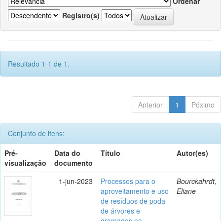
Ordenar
Registro(s)
Resultado 1-1 de 1.
Anterior
1
Póximo
Conjunto de itens:
Pré-
Data do
Título
Autor(es)
visualização
documento
1-jun-2023
Processos para o
Bourckahrdt,
aproveitamento e uso
Eliane
de resíduos de poda
de árvores e
gramados na