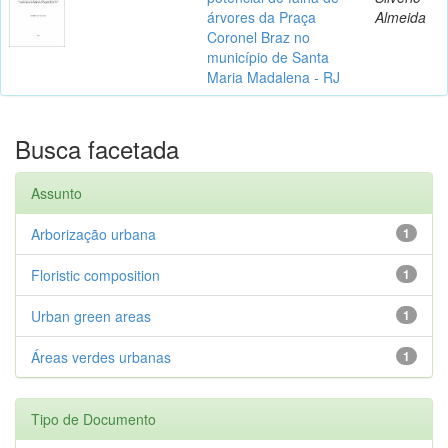
árvores da Praça
Almeida
Coronel Braz no
município de Santa
Maria Madalena - RJ
Busca facetada
Assunto
Arborização urbana
1
Floristic composition
1
Urban green areas
1
Áreas verdes urbanas
1
Tipo de Documento