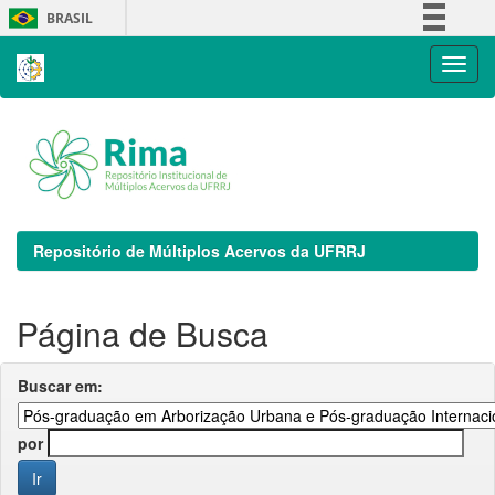
Skip
BRASIL
navigation
Simplifique!
Comunica BR
Participe
Acesso à informação
Legislação
Canais
Repositório de Múltiplos Acervos da UFRRJ
Página de Busca
Buscar em:
por