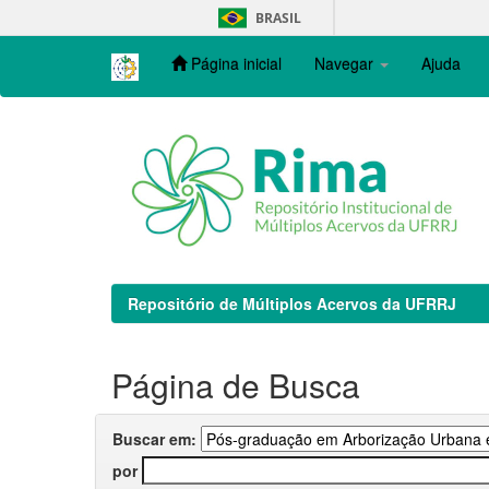
Skip
BRASIL
navigation
Página inicial
Navegar
Ajuda
Repositório de Múltiplos Acervos da UFRRJ
Página de Busca
Buscar em:
por