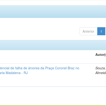
Anterior
1
Autor(
otencial de falha de árvores da Praça Coronel Braz no
Souza, 
aria Madalena - RJ
Almeid