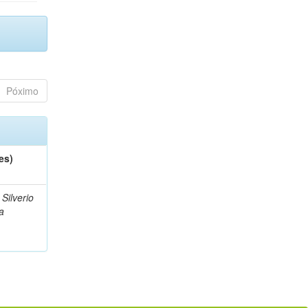
Póximo
es)
Silverio
a