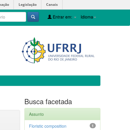
mação
Legislação
Canais
Entrar em:
Idioma
Busca facetada
Assunto
Floristic composition
1