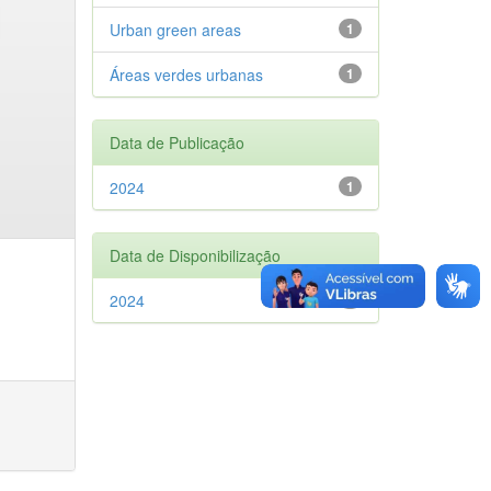
Urban green areas
1
Áreas verdes urbanas
1
Data de Publicação
2024
1
Data de Disponibilização
2024
1