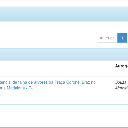
Anterior
1
Autor(
otencial de falha de árvores da Praça Coronel Braz no
Souza, 
aria Madalena - RJ
Almeid