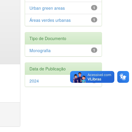
Urban green areas
1
Áreas verdes urbanas
1
Tipo de Documento
Monografia
1
Data de Publicação
2024
1