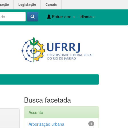
mação
Legislação
Canais
Entrar em:
Idioma
Busca facetada
Assunto
Arborização urbana
1