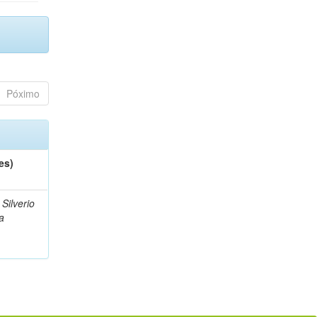
Póximo
es)
Silverio
a