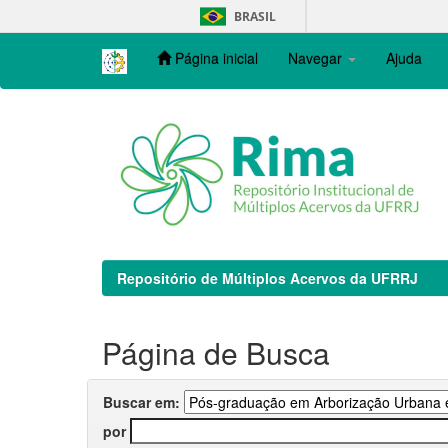
Skip
BRASIL
navigation
Página inicial
Navegar
Ajuda
Repositório de Múltiplos Acervos da UFRRJ
Página de Busca
Buscar em:
por