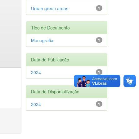
Urban green areas
1
Tipo de Documento
Monografia
1
Data de Publicação
2024
1
Data de Disponibilização
2024
1