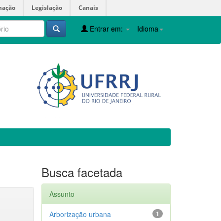
mação
Legislação
Canais
Entrar em:
Idioma
Busca facetada
Assunto
Arborização urbana
1