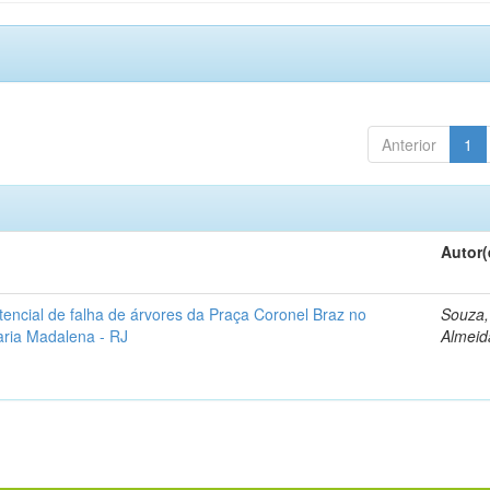
Anterior
1
Autor(
otencial de falha de árvores da Praça Coronel Braz no
Souza, 
aria Madalena - RJ
Almeid