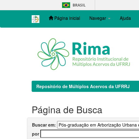
Skip
BRASIL
navigation
Página inicial
Navegar
Ajuda
Repositório de Múltiplos Acervos da UFRRJ
Página de Busca
Buscar em:
por