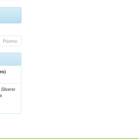
Póximo
es)
Silverio
a