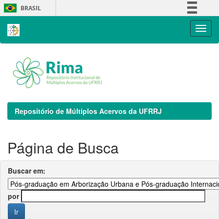
Skip
BRASIL
navigation
Simplifique!
Comunica BR
Participe
Acesso à informação
Legislação
Canais
Repositório de Múltiplos Acervos da UFRRJ
Página de Busca
Buscar em:
por