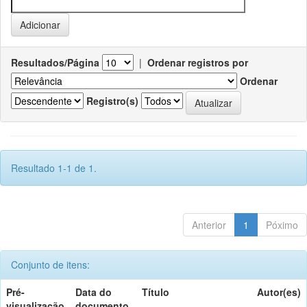
Resultados/Página
|
Ordenar registros por
Ordenar
Registro(s)
Resultado 1-1 de 1.
Anterior
1
Póximo
Conjunto de itens:
Pré-
Data do
Título
Autor(es)
visualização
documento